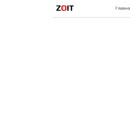
Z
O
IT
Главна